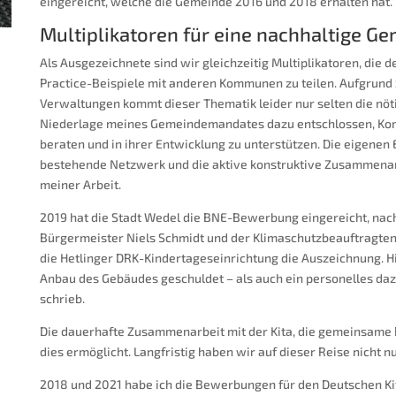
eingereicht, welche die Gemeinde 2016 und 2018 erhalten hat.
Multiplikatoren für eine nachhaltige G
Als Ausgezeichnete sind wir gleichzeitig Multiplikatoren, die 
Practice-Beispiele mit anderen Kommunen zu teilen. Aufgrund 
Verwaltungen kommt dieser Thematik leider nur selten die nöti
Niederlage meines Gemeindemandates dazu entschlossen, Kom
beraten und in ihrer Entwicklung zu unterstützen. Die eigenen
bestehende Netzwerk und die aktive konstruktive Zusammenarb
meiner Arbeit.
2019 hat die Stadt Wedel die BNE-Bewerbung eingereicht, na
Bürgermeister Niels Schmidt und der Klimaschutzbeauftragten
die Hetlinger DRK-Kindertageseinrichtung die Auszeichnung. Hi
Anbau des Gebäudes geschuldet – als auch ein personelles dazu
schrieb.
Die dauerhafte Zusammenarbeit mit der Kita, die gemeinsame
dies ermöglicht. Langfristig haben wir auf dieser Reise nicht nu
2018 und 2021 habe ich die Bewerbungen für den Deutschen Kit